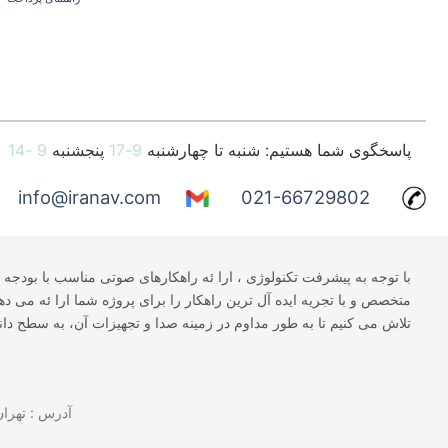
پاسخگوی شما هستیم: شنبه تا چهارشنبه
9-17
پنجشنبه
9 -14
info@iranav.com
021-66729802
با توجه به پیشرفت تکنولوژی ، ارا ئه راهکارهای صوتی مناسب با بودجه و
متخصص و با تجریه ایده آل ترین راهکار را برای پروژه شما ارا ئه می د
تلاش می کنیم تا به طور مداوم در زمینه صدا و تجهیزات آن، به سطح دانش 
آدرس : تهران | خیابان