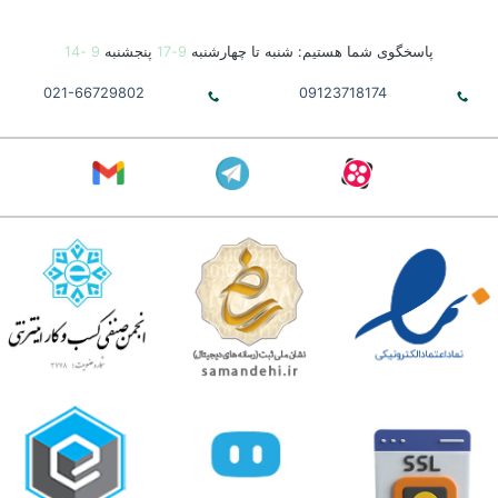
پاسخگوی شما هستیم: شنبه تا چهارشنبه
9-17
پنجشنبه
9 -14
021-66729802
09123718174