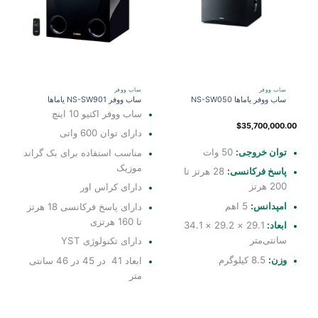
ساب ووفر
ساب ووفر
ساب ووفر یاماها NS-SW050
ساب ووفر NS-SW901 یاماها
ساب ووفر اکتیو 10 اینچ
$
35,700,000.00
دارای توان 600 واتی
توان خروجی:
50 وات
مناسب استفاده برای بک گراند
موزیک
پاسخ فرکانسی:
28 هرتز تا
200 هرتز
دارای کراس اور
امپدانس:
5 اهم
دارای پاسخ فرکانسی 18 هرتز
تا 160 هرتزی
ابعاد:
29.1 × 29.2 × 34.1
سانتی‌متر
دارای تکنولوژی YST
وزن:
8.5 کیلوگرم
ابعاد 41 در 45 در 46 سانتی
متر