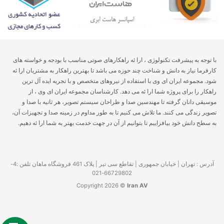
با توجه به پیشرفت تکنولوژی ، ارا ئه راهکارهای صوتی مناسب با بودجه و خواسته های
کارفرما نیاز به دانش و شناخت چند حوزه می باشد تا بهترین راهکار به مشتریان ارا ئه
شود. مجموعه ایران ای وی با استفاده از نیروهای متخصص و با تجریه ایده آل ترین
راهکار را برای پروژه شما ارا ئه می دهد. کارشناسان مجموعه ایران ای وی ، از
موسیقی دانان گرفته تا مهندسین صدا و طراحان سیستم تصویر، هر ثانیه با صدا و
تصویر زندگی می کنند. ما تلاش می کنیم تا به طور مداوم در زمینه صدا و تجهیزات آن،
به سطح دانش خود بیافزاییم تا بتوانیم از آن در جهت خدمت بهتر به شما ارا ئه دهیم.
آدرس : تهران | خیابان جمهوری | تقاطع سی تیر | پلاک 461 فروشگاه ماهان تلفن :4-
66729802-021
Copyright 2026 ©
Iran AV