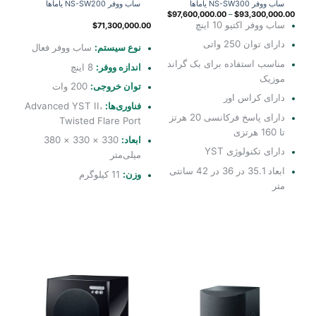
ساب ووفر NS-SW300 یاماها
ساب ووفر NS-SW200 یاماها
$
97,600,000.00
–
$
93,300,000.00
ساب ووفر اکتیو 10 اینچ
$
71,300,000.00
دارای توان 250 واتی
نوع سیستم:
ساب ووفر فعال
مناسب استفاده برای بک گراند
اندازه ووفر:
8 اینچ
موزیک
توان خروجی:
200 وات
دارای کراس اور
فناوری‌ها:
Advanced YST II،
دارای پاسخ فرکانسی 20 هرتز
Twisted Flare Port
تا 160 هرتزی
ابعاد:
330 × 330 × 380
دارای تکنولوژی YST
میلی‌متر
ابعاد 35.1 در 36 در 42 سانتی
وزن:
11 کیلوگرم
متر