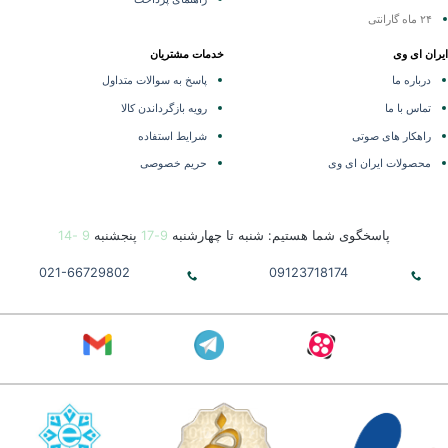
۲۴ ماه گارانتی
ران ای وی
خدمات مشتریان
درباره ما
پاسخ به سوالات متداول
تماس با ما
رویه بازگرداندن کالا
راهکار های صوتی
شرایط استفاده
محصولات ایران ای وی
حریم خصوصی
پاسخگوی شما هستیم: شنبه تا چهارشنبه
9-17
پنجشنبه
9 -14
021-66729802
09123718174