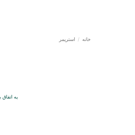
Ski
t
محصولات
راهکارها 
conten
خانه
/
استریمر
یه اتفاق