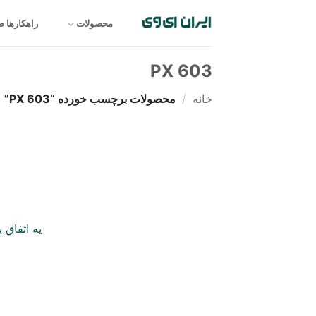
Ski
t
محصولات
راهکارها 
conten
PX 603
خانه
/
محصولات برچسب خورده “PX 603”
یه اتفاق