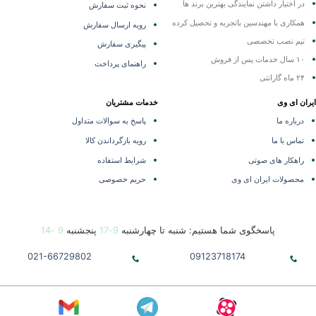
در اختیار داشتن نمایندگی
بهترین برند ها
نحوه ثبت سفارش
همکاری با مهندسین باتجربه و تحصیل کرده
رویه ارسال سفارش
تیم نصب تخصصی
پیگیری سفارش
۱۰ سال خدمات پس از فروش
راهنمای پرداخت
۲۴ ماه گارانتی
ران ای وی
خدمات مشتریان
درباره ما
پاسخ به سوالات متداول
تماس با ما
رویه بازگرداندن کالا
راهکار های صوتی
شرایط استفاده
محصولات ایران ای وی
حریم خصوصی
پاسخگوی شما هستیم: شنبه تا چهارشنبه
9-17
پنجشنبه
9 -14
021-66729802
09123718174