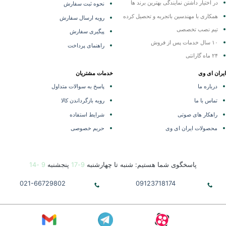
در اختیار داشتن نمایندگی
بهترین برند ها
نحوه ثبت سفارش
همکاری با مهندسین باتجربه و تحصیل کرده
رویه ارسال سفارش
تیم نصب تخصصی
پیگیری سفارش
۱۰ سال خدمات پس از فروش
راهنمای پرداخت
۲۴ ماه گارانتی
ران ای وی
خدمات مشتریان
درباره ما
پاسخ به سوالات متداول
تماس با ما
رویه بازگرداندن کالا
راهکار های صوتی
شرایط استفاده
محصولات ایران ای وی
حریم خصوصی
پاسخگوی شما هستیم: شنبه تا چهارشنبه
9-17
پنجشنبه
9 -14
021-66729802
09123718174