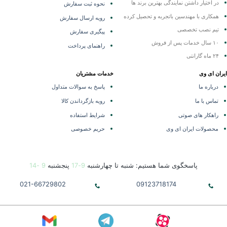
در اختیار داشتن نمایندگی
بهترین برند ها
نحوه ثبت سفارش
همکاری با مهندسین باتجربه و تحصیل کرده
رویه ارسال سفارش
تیم نصب تخصصی
پیگیری سفارش
۱۰ سال خدمات پس از فروش
راهنمای پرداخت
۲۴ ماه گارانتی
ران ای وی
خدمات مشتریان
درباره ما
پاسخ به سوالات متداول
تماس با ما
رویه بازگرداندن کالا
راهکار های صوتی
شرایط استفاده
محصولات ایران ای وی
حریم خصوصی
پاسخگوی شما هستیم: شنبه تا چهارشنبه
9-17
پنجشنبه
9 -14
021-66729802
09123718174