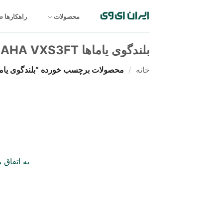
Ski
t
محصولات
راهکارها 
conten
بلندگوی یاماها YAMAHA VXS3FT
خانه
/
محصولات برچسب خورده “بلندگوی یاماها AHA VXS3FT
یه اتفاق