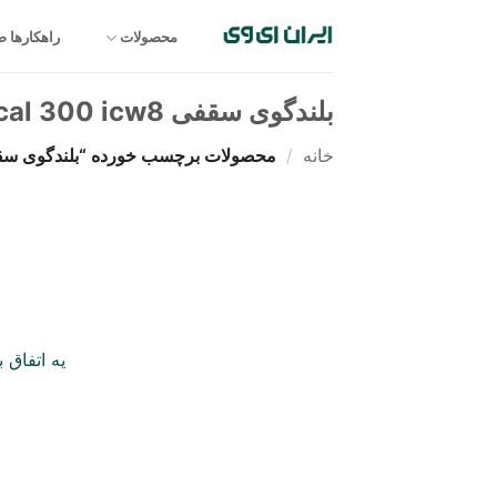
Ski
t
محصولات
راهکارها 
conten
بلندگوی سقفی Focal 300 icw8
خانه
/
محصولات برچسب خورده “بلندگوی سقفی l 300 icw8
یه اتفاق