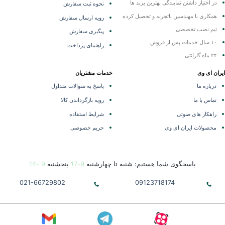
در اختیار داشتن نمایندگی
بهترین برند ها
نحوه ثبت سفارش
همکاری با مهندسین باتجربه و تحصیل کرده
رویه ارسال سفارش
تیم نصب تخصصی
پیگیری سفارش
۱۰ سال خدمات پس از فروش
راهنمای پرداخت
۲۴ ماه گارانتی
ران ای وی
خدمات مشتریان
درباره ما
پاسخ به سوالات متداول
تماس با ما
رویه بازگرداندن کالا
راهکار های صوتی
شرایط استفاده
محصولات ایران ای وی
حریم خصوصی
پاسخگوی شما هستیم: شنبه تا چهارشنبه
9-17
پنجشنبه
9 -14
021-66729802
09123718174