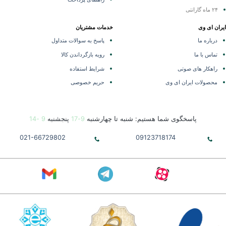
۲۴ ماه گارانتی
ران ای وی
خدمات مشتریان
درباره ما
پاسخ به سوالات متداول
تماس با ما
رویه بازگرداندن کالا
راهکار های صوتی
شرایط استفاده
محصولات ایران ای وی
حریم خصوصی
پاسخگوی شما هستیم: شنبه تا چهارشنبه
9-17
پنجشنبه
9 -14
021-66729802
09123718174