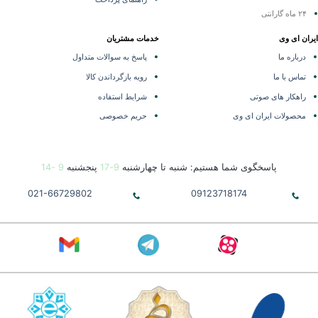
۲۴ ماه گارانتی
ران ای وی
خدمات مشتریان
درباره ما
پاسخ به سوالات متداول
تماس با ما
رویه بازگرداندن کالا
راهکار های صوتی
شرایط استفاده
محصولات ایران ای وی
حریم خصوصی
پاسخگوی شما هستیم: شنبه تا چهارشنبه
9-17
پنجشنبه
9 -14
021-66729802
09123718174