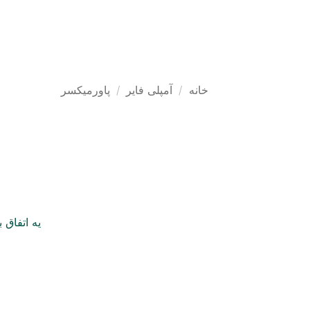
Ski
t
محصولات
راهکارها 
conten
خانه
/
آمپلی فایر
/
پاورمیکسر
یه اتفاق