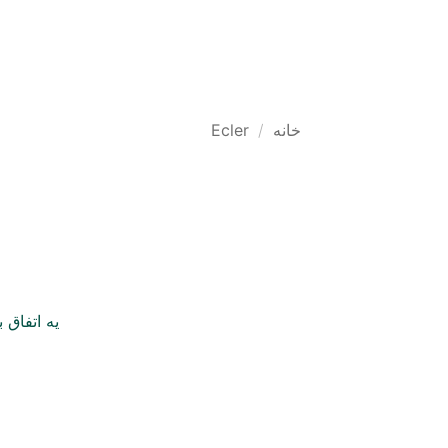
Ski
t
محصولات
راهکارها 
conten
خانه
/
Ecler
یه اتفاق