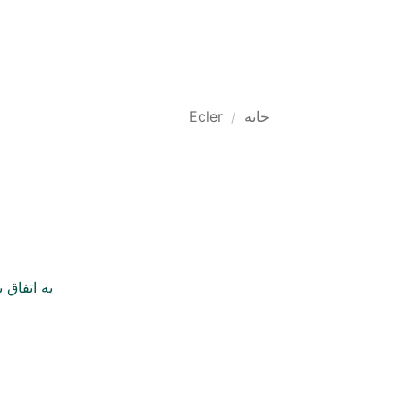
Ski
t
محصولات
راهکارها 
conten
خانه
/
Ecler
یه اتفاق