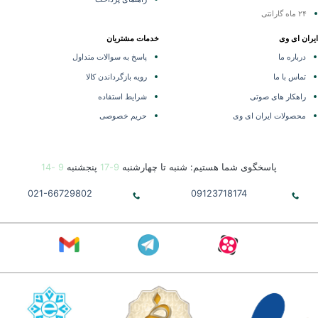
۲۴ ماه گارانتی
ران ای وی
خدمات مشتریان
درباره ما
پاسخ به سوالات متداول
تماس با ما
رویه بازگرداندن کالا
راهکار های صوتی
شرایط استفاده
محصولات ایران ای وی
حریم خصوصی
پاسخگوی شما هستیم: شنبه تا چهارشنبه
9-17
پنجشنبه
9 -14
021-66729802
09123718174