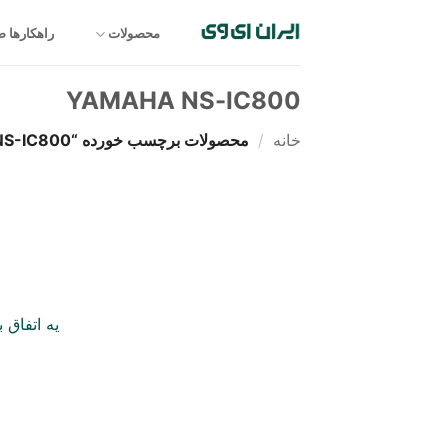
Ski
t
محصولات
راهکارها 
conten
YAMAHA NS-IC800
خانه
/
محصولات برچسب خورده “YAMAHA NS-IC800”
یه اتفاق