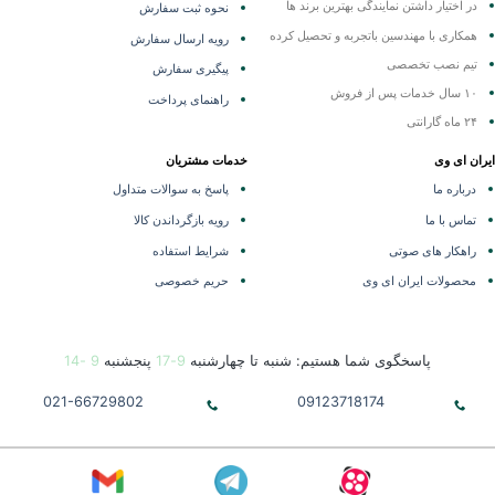
در اختیار داشتن نمایندگی
بهترین برند ها
نحوه ثبت سفارش
همکاری با مهندسین باتجربه و تحصیل کرده
رویه ارسال سفارش
تیم نصب تخصصی
پیگیری سفارش
۱۰ سال خدمات پس از فروش
راهنمای پرداخت
۲۴ ماه گارانتی
ران ای وی
خدمات مشتریان
درباره ما
پاسخ به سوالات متداول
تماس با ما
رویه بازگرداندن کالا
راهکار های صوتی
شرایط استفاده
محصولات ایران ای وی
حریم خصوصی
پاسخگوی شما هستیم: شنبه تا چهارشنبه
9-17
پنجشنبه
9 -14
021-66729802
09123718174