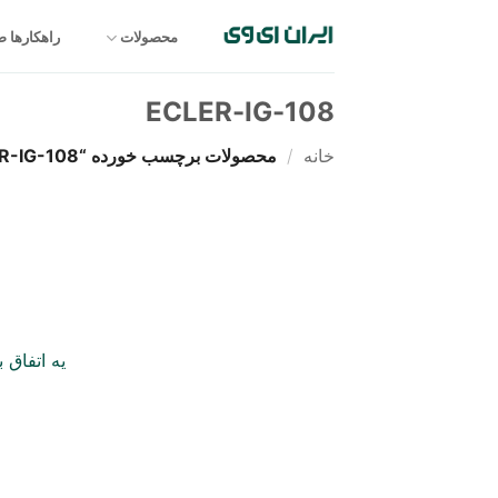
Ski
t
محصولات
راهکارها 
conten
ECLER-IG-108
خانه
/
محصولات برچسب خورده “ECLER-IG-108”
یه اتفاق