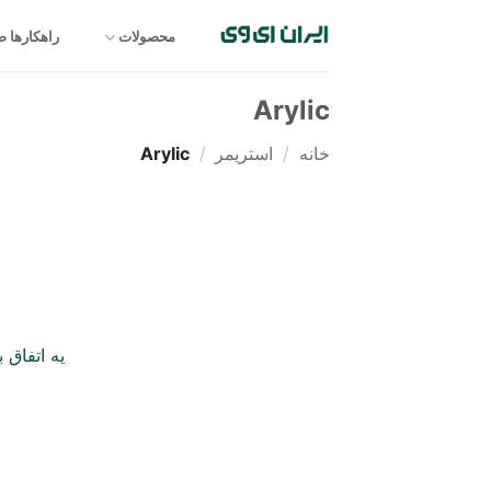
Ski
t
محصولات
راهکارها 
conten
Arylic
خانه
/
استریمر
/
Arylic
یه اتفاق