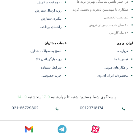
در اختیار داشتن نمایندگی
بهترین برند ها
نحوه ثبت سفارش
همکاری با مهندسین باتجربه و تحصیل کرده
رویه ارسال سفارش
تیم نصب تخصصی
پیگیری سفارش
۱۰ سال خدمات پس از فروش
راهنمای پرداخت
۲۴ ماه گارانتی
ران ای وی
خدمات مشتریان
درباره ما
پاسخ به سوالات متداول
تماس با ما
رویه بازگرداندن کالا
راهکار های صوتی
شرایط استفاده
محصولات ایران ای وی
حریم خصوصی
پاسخگوی شما هستیم: شنبه تا چهارشنبه
9-17
پنجشنبه
9 -14
021-66729802
09123718174